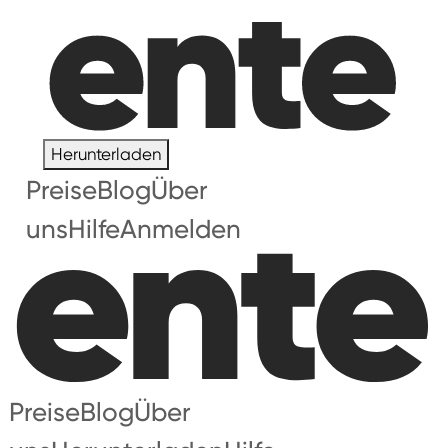
Herunterladen
Preise
Blog
Über
uns
Hilfe
Anmelden
Preise
Blog
Über